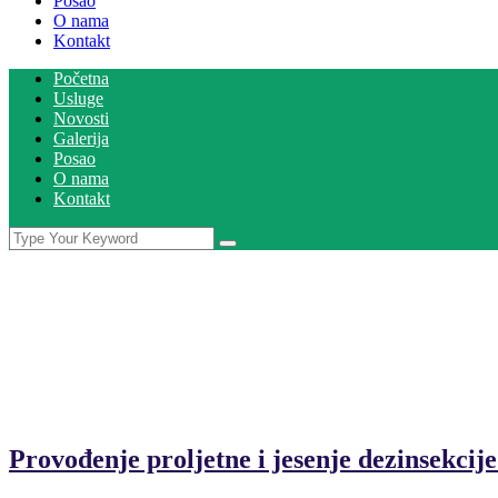
Posao
O nama
Kontakt
Početna
Usluge
Novosti
Galerija
Posao
O nama
Kontakt
zuka - Sanitacija
Vi se nalazite u
Početna
Author archive for
zuka
Provođenje proljetne i jesenje dezinsekcije 