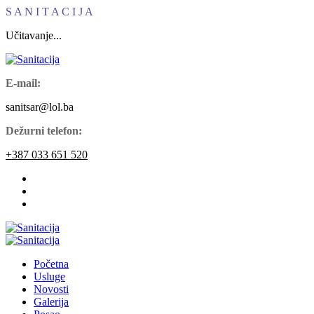
S
A
N
I
T
A
C
I
J
A
Učitavanje...
E-mail:
sanitsar@lol.ba
Dežurni telefon:
+387 033 651 520
Početna
Usluge
Novosti
Galerija