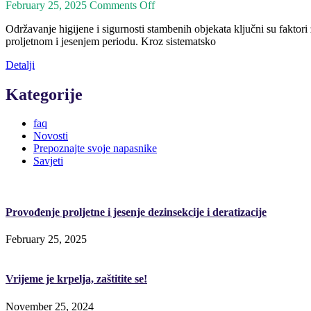
February 25, 2025
Comments Off
Održavanje higijene i sigurnosti stambenih objekata ključni su faktori
proljetnom i jesenjem periodu. Kroz sistematsko
Detalji
Kategorije
faq
Novosti
Prepoznajte svoje napasnike
Savjeti
Provođenje proljetne i jesenje dezinsekcije i deratizacije
February 25, 2025
Vrijeme je krpelja, zaštitite se!
November 25, 2024