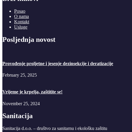
Posao
O nama
Kontakt
Usluge
Posljednja novost
Provođenje proljetne i jesenje dezinsekcije i deratizacije
February 25, 2025
Vrijeme je krpelja, zaštitite se!
November 25, 2024
Sanitacija
Sanitacija d.o.o. – društvo za sanitarnu i ekološku zaštitu