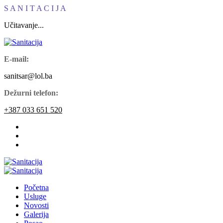
S
A
N
I
T
A
C
I
J
A
Učitavanje...
E-mail:
sanitsar@lol.ba
Dežurni telefon:
+387 033 651 520
Početna
Usluge
Novosti
Galerija