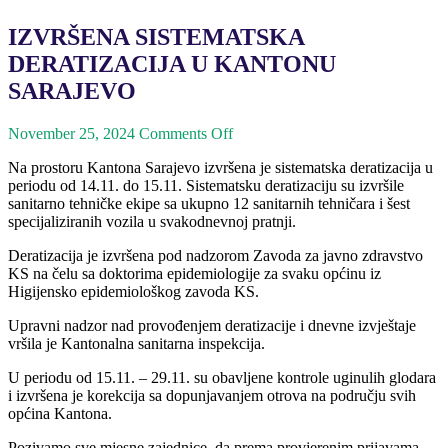
IZVRŠENA SISTEMATSKA
DERATIZACIJA U KANTONU
SARAJEVO
November 25, 2024
Comments Off
Na prostoru Kantona Sarajevo izvršena je sistematska deratizacija u
periodu od 14.11. do 15.11. Sistematsku deratizaciju su izvršile
sanitarno tehničke ekipe sa ukupno 12 sanitarnih tehničara i šest
specijaliziranih vozila u svakodnevnoj pratnji.
Deratizacija je izvršena pod nadzorom Zavoda za javno zdravstvo
KS na čelu sa doktorima epidemiologije za svaku općinu iz
Higijensko epidemiološkog zavoda KS.
Upravni nadzor nad provođenjem deratizacije i dnevne izvještaje
vršila je Kantonalna sanitarna inspekcija.
U periodu od 15.11. – 29.11. su obavljene kontrole uginulih glodara
i izvršena je korekcija sa dopunjavanjem otrova na području svih
općina Kantona.
Pozivamo sve mjesne zajednice, da prema provjerenim prijavama