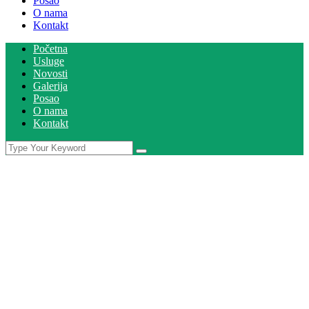
Posao
O nama
Kontakt
Početna
Usluge
Novosti
Galerija
Posao
O nama
Kontakt
IZVRŠENA SISTEMATSKA
DERATIZACIJA U KANTONU
SARAJEVO - Sanitacija
Vi se nalazite u
Početna
Novosti
IZVRŠENA SISTEMATSKA DERATIZACIJA U
KANTONU SARAJEVO