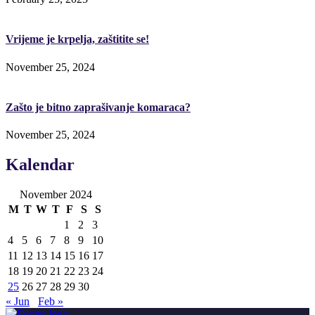
Vrijeme je krpelja, zaštitite se!
November 25, 2024
Zašto je bitno zaprašivanje komaraca?
November 25, 2024
Kalendar
November 2024
M
T
W
T
F
S
S
1
2
3
4
5
6
7
8
9
10
11
12
13
14
15
16
17
18
19
20
21
22
23
24
25
26
27
28
29
30
« Jun
Feb »