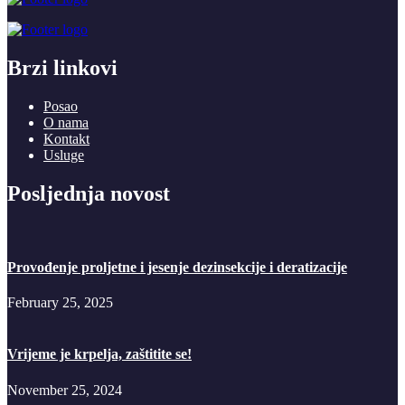
Brzi linkovi
Posao
O nama
Kontakt
Usluge
Posljednja novost
Provođenje proljetne i jesenje dezinsekcije i deratizacije
February 25, 2025
Vrijeme je krpelja, zaštitite se!
November 25, 2024