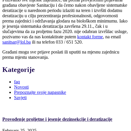
građana obavjeste Sanitaciju i da ćemo nakon obavljene sistematske
deratizacije u narednom periodu izlaziti na teren i izvršiti dodatnu
deratizaciju u cilju prezentiranja profesionalnosti, odgovornosti
prema zajednici i održavanja glodara na biološkom minimumu. Iako
je jesenja sistematska deratizacija završena 29.11., čak i u
slučajevima da za proljetnu fazu 2020. nije odabran izvršilac usluge,
pozivamo vas da nas kontaktirate putem
kontakt forme
, na email
sanitsar@lol.ba
ili na telefon 033 / 651 520.
Građani mogu sve prijave poslati ili uputiti na mjesnu zajednicu
prema mjestu stanovanja.
Kategorije
faq
Novosti
Prepoznajte svoje napasnike
Savjeti
Provođenje proljetne i jesenje dezinsekcije i deratizacije
February 25, 2025